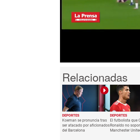
0
seconds
of
1
minute,
48
seconds
Volume
0%
DEPORTES
DEPORTES
Koeman se pronuncia tras
El futbolista que 
ser atacado por aficionados
Ronaldo no sopor
del Barcelona
Manchester Unite