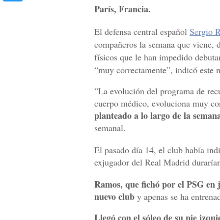
París, Francia.
El defensa central español
Sergio
compañeros la semana que viene, d
físicos que le han impedido debuta
“muy correctamente”, indicó este m
”La evolución del programa de rec
cuerpo médico, evoluciona muy co
planteado a lo largo de la sema
semanal.
El pasado día 14, el club había ind
exjugador del Real Madrid durarían
Ramos, que fichó por el PSG en 
nuevo club
y apenas se ha entrena
Llegó con el sóleo de su pie izq