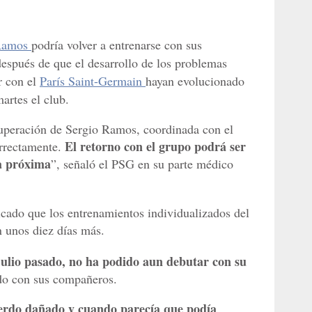
 Ramos
podría volver a entrenarse con sus
espués de que el desarrollo de los problemas
r con el
París Saint-Germain
hayan evolucionado
artes el club.
uperación de Sergio Ramos, coordinada con el
El retorno con el grupo podrá ser
rrectamente.
na próxima
”, señaló el PSG en su parte médico
icado que los entrenamientos individualizados del
 unos diez días más.
julio pasado, no ha podido aun debutar con su
do con sus compañeros.
uierdo dañado y cuando parecía que podía