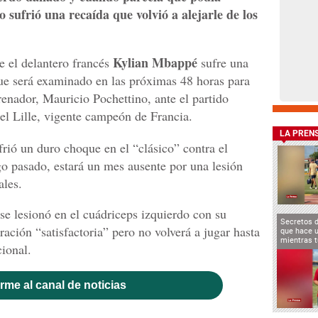
sufrió una recaída que volvió a alejarle de los
Kylian Mbappé
e el delantero francés
sufre una
que será examinado en las próximas 48 horas para
trenador, Mauricio Pochettino, ante el partido
 el Lille, vigente campeón de Francia.
LA PREN
frió un duro choque en el “clásico” contra el
 pasado, estará un mes ausente por una lesión
les.
se lesionó en el cuádriceps izquierdo con su
Secretos 
ración “satisfactoria” pero no volverá a jugar hasta
que hace u
mientras t
ional.
rme al canal de noticias