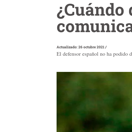
¿Cuándo 
comunica
Actualizado: 26 octubre 2021
/
El defensor español no ha podido d