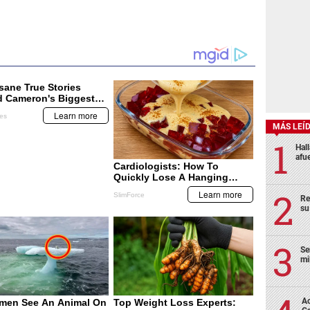
MÁS LEÍ
Hal
afu
Re
su
Se
mi
Ac