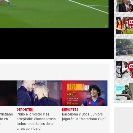
DEPORTES
DEPORTES
Cristiano
Pidió el divorcio y se
Barcelona y Boca Juniors
ta en
arrepintió: Wanda revela
jugarán la “Maradona Cup”
d
todos los detalles de la
crisis con Icardi