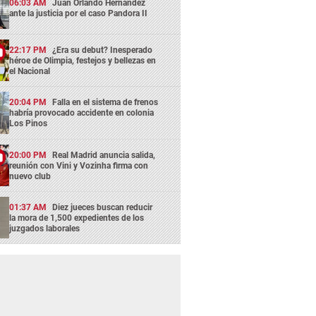
06:03 AM
Juan Orlando Hernández
ante la justicia por el caso Pandora II
22:17 PM
¿Era su debut? Inesperado
héroe de Olimpia, festejos y bellezas en
el Nacional
20:04 PM
Falla en el sistema de frenos
habría provocado accidente en colonia
Los Pinos
20:00 PM
Real Madrid anuncia salida,
reunión con Vini y Vozinha firma con
nuevo club
01:37 AM
Diez jueces buscan reducir
la mora de 1,500 expedientes de los
juzgados laborales