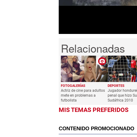
49
seconds
Volume
0%
FOTOGALERÍAS
DEPORTES
Actriz de cine para adultos
Jugador hondure
mete en problemas a
penal que hizo Su
futbolista
Sudáfrica 2010
MIS TEMAS PREFERIDOS