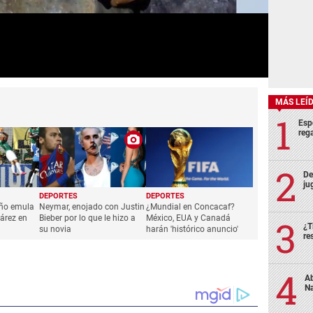
MÁS LEÍ
Esp
rega
De
ju
DEPORTES
DEPORTES
ño emula
Neymar, enojado con Justin
¿Mundial en Concacaf?
árez en
Bieber por lo que le hizo a
México, EUA y Canadá
¿T
su novia
harán 'histórico anuncio'
re
Ab
Na