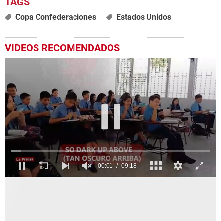
Copa Confederaciones
Estados Unidos
VIDEOS RECOMENDADOS
0
seconds
of
9
minutes,
18