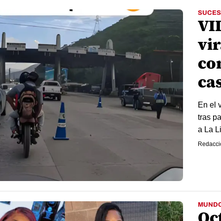
SUCES
VI
vi
co
ca
En el 
tras p
a La L
Redacci
MUND
Oc