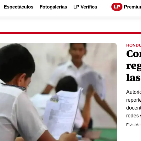
Espectáculos
Fotogalerías
LP Verifica
Premiu
HOND
Co
reg
las
Autori
report
docent
redes 
Elvis M