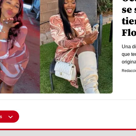
se 
tie
Fl
Una di
que te
origin
Redacci
s