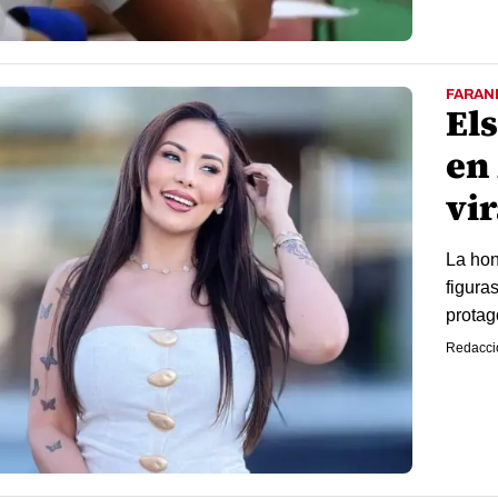
FARAN
El
en
vir
La hon
figura
protag
Redacci