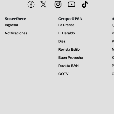
Suscríbete
Grupo OPSA
A
Ingresar
La Prensa
Q
Notificaciones
El Heraldo
P
Diez
P
Revista Estilo
M
Buen Provecho
K
Revista E&N
P
GOTV
C