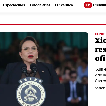
Espectáculos
Fotogalerías
LP Verifica
Premiu
HOND
Xi
re
ofi
"Aun e
y de l
Castro
Agencia