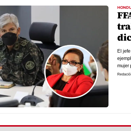
HOND
FF
tr
di
El jef
ejempl
mujer 
Redació