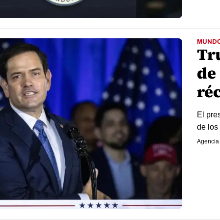
MUND
Tr
de
ré
El pre
de los
Agencia