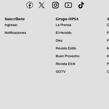
Suscríbete
Grupo OPSA
A
Ingresar
La Prensa
Q
Notificaciones
El Heraldo
P
Diez
P
Revista Estilo
M
Buen Provecho
K
Revista E&N
P
GOTV
C