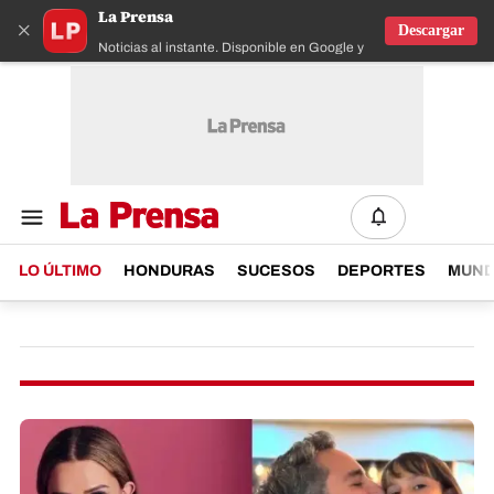
La Prensa
×
Descargar
Noticias al instante. Disponible en Google y IOS
LO ÚLTIMO
HONDURAS
SUCESOS
DEPORTES
MUN