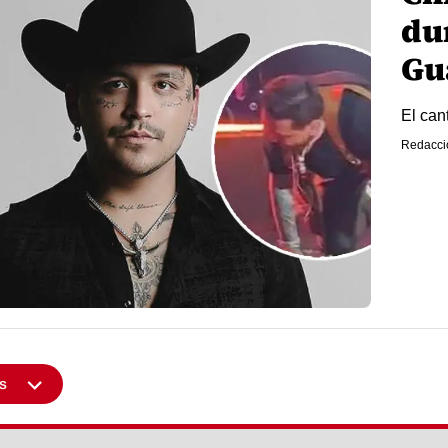
du
Gu
El can
Redacci
s