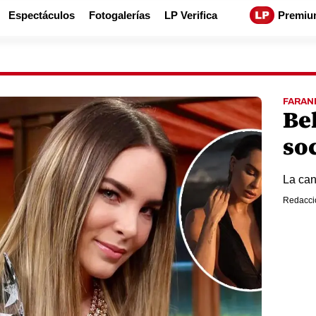
Espectáculos
Fotogalerías
LP Verifica
Premiu
FARAN
Be
soc
La can
Redacci