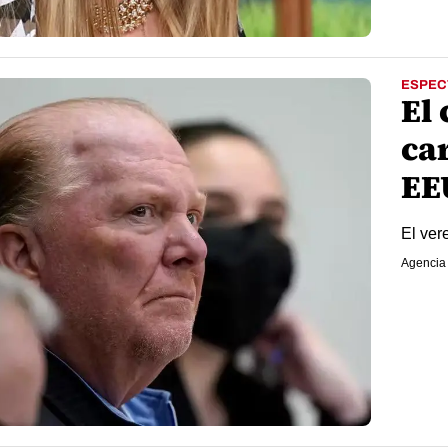
ESPEC
El 
ca
EE
El ver
Agencia