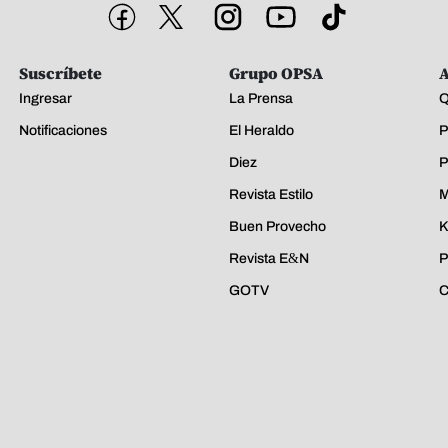
Suscríbete
Grupo OPSA
A
Ingresar
La Prensa
Q
Notificaciones
El Heraldo
P
Diez
P
Revista Estilo
M
Buen Provecho
K
Revista E&N
P
GOTV
C