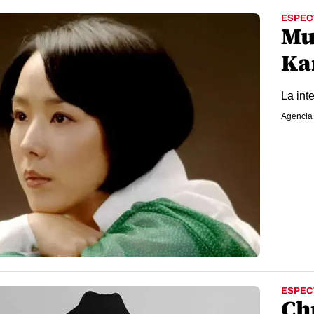
ESPEC
Mu
Ka
La int
Agencia
ESPEC
Ch