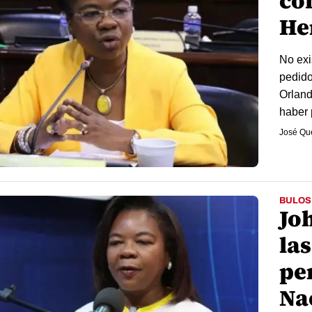
co
He
No exi
pedido
Orland
haber 
José Qu
BULOS
Jo
la
pe
Na