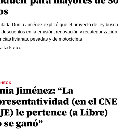
nducir para mayores de 50
os
utada Dunia Jiménez explicó que el proyecto de ley busca
r descuentos en la emisión, renovación y recategorización
encias livianas, pesadas y de motocicleta
ón La Prensa
CHECK
nia Jiménez: “La
presentatividad (en el CNE
JE) le pertence (a Libre)
o se ganó”