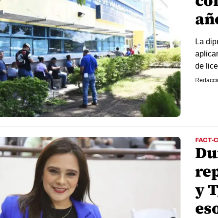
co
añ
La dip
aplica
de lic
Redacci
FACT-
Du
re
y T
es