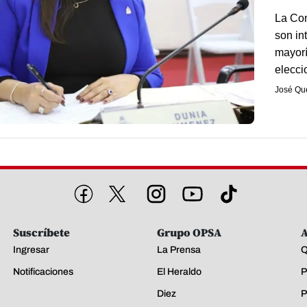
La Con
son in
mayorí
elecci
José Qu
Suscríbete
Grupo OPSA
A
Ingresar
La Prensa
Q
Notificaciones
El Heraldo
P
Diez
P