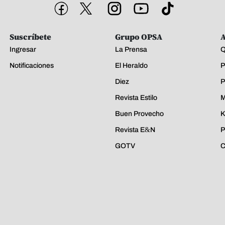
Suscríbete
Grupo OPSA
A
Ingresar
La Prensa
Q
Notificaciones
El Heraldo
P
Diez
P
Revista Estilo
M
Buen Provecho
K
Revista E&N
P
GOTV
C