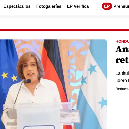
Espectáculos
Fotogalerías
LP Verifica
Premiu
HOND
An
re
La tit
lideró
Redacci