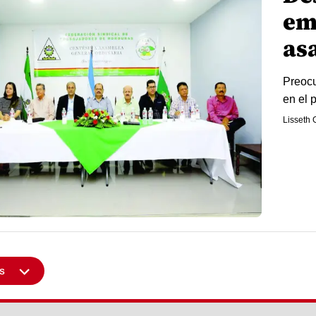
em
as
Preocu
en el 
Lisseth 
s