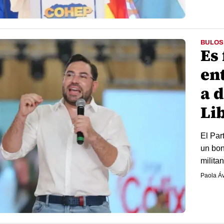
BULOS
Es 
en
a 
Li
El Par
un bon
milita
Paola Áv