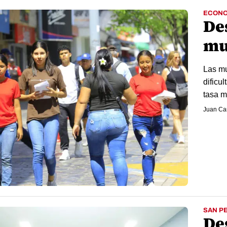
ECONO
De
mu
Las mu
dificu
tasa m
Juan Car
SAN P
De