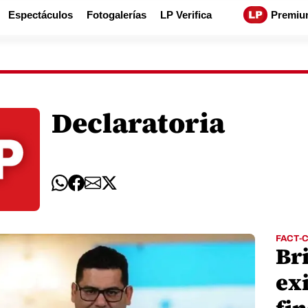
Espectáculos
Fotogalerías
LP Verifica
Premiu
Declaratoria
FACT-
Bri
exi