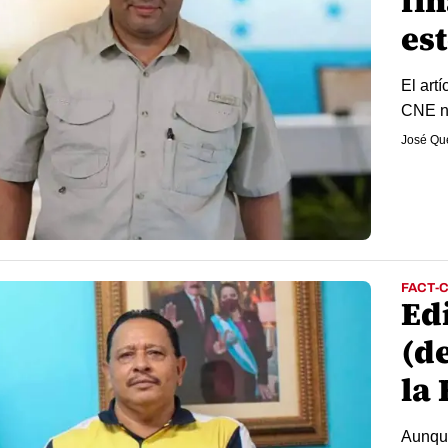
fin
es
El art
CNE no
José Qu
FACT-
Ed
(de
la
Aunque