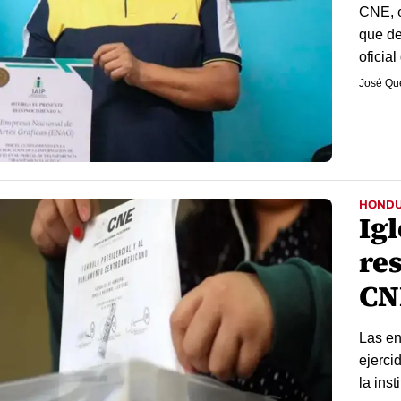
CNE, e
que de
oficial 
José Qu
HOND
Ig
res
CN
Las en
ejerci
la inst