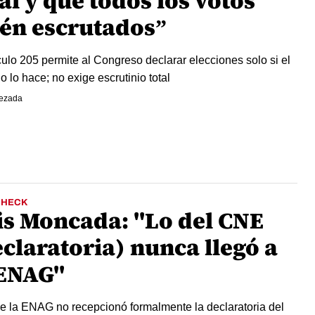
al y que todos los votos
tén escrutados”
ículo 205 permite al Congreso declarar elecciones solo si el
 lo hace; no exige escrutinio total
ezada
CHECK
is Moncada: "Lo del CNE
claratoria) nunca llegó a
 ENAG"
 la ENAG no recepcionó formalmente la declaratoria del