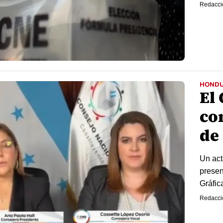
Redacci
HOND
El 
co
de
Un act
presen
Gráfic
Redacci