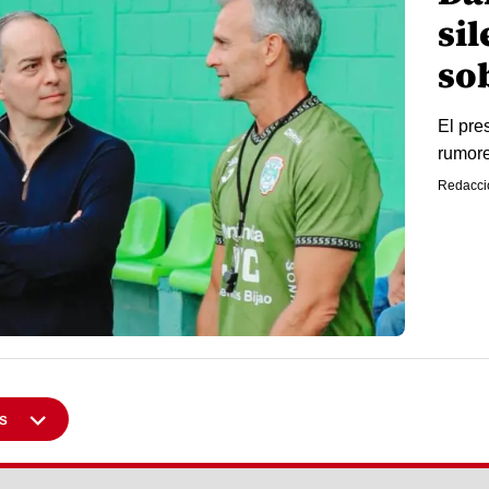
si
so
El pre
rumore
Redacci
s