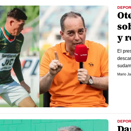
DEPOR
Ot
so
y 
El pre
descar
sudam
Mario Ja
DEPOR
Da