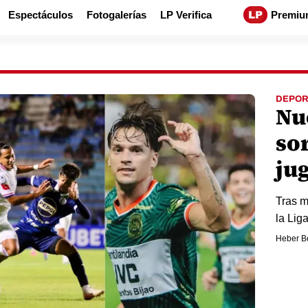
Espectáculos
Fotogalerías
LP Verifica
Premiu
DEPOR
Nu
so
ju
Tras m
la Lig
Heber B