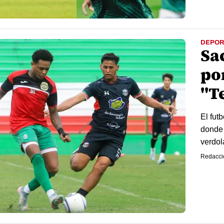
DEPOR
Sac
po
"T
El fut
donde 
verdol
Redacci