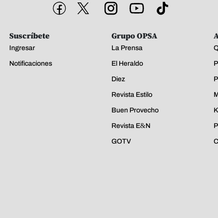
Suscríbete
Grupo OPSA
A
Ingresar
La Prensa
Q
Notificaciones
El Heraldo
P
Diez
P
Revista Estilo
M
Buen Provecho
K
Revista E&N
P
GOTV
C