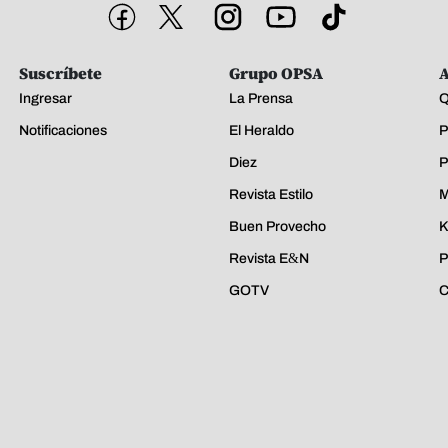
Suscríbete
Grupo OPSA
A
Ingresar
La Prensa
Q
Notificaciones
El Heraldo
P
Diez
P
Revista Estilo
M
Buen Provecho
K
Revista E&N
P
GOTV
C