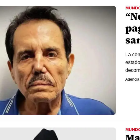
MUND
“N
pag
sa
La con
estado
decomi
Agencia
MUND
Ma