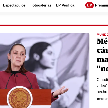
Espectáculos
Fotogalerías
LP Verifica
Premiu
MUND
Mé
cár
ma
"no
Claudi
video"
hecho 
Texto E