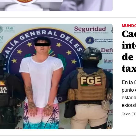
MUND
Ca
in
de
ta
En la 
punto 
estado
extors
Texto E