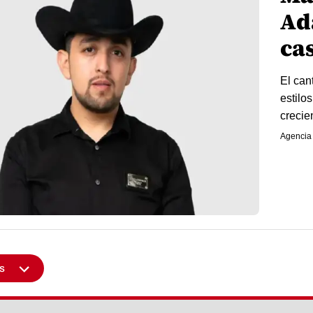
Ad
ca
El can
estilo
crecie
Agencia
s