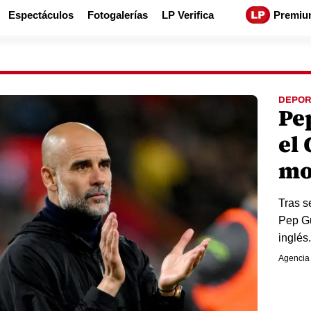
Espectáculos
Fotogalerías
LP Verifica
Premiu
DEPOR
Pe
el 
mo
Tras s
Pep Gu
inglés.
Agencia