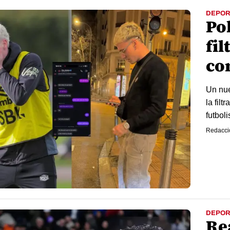
DEPOR
Po
fil
co
Un nue
la fil
futbol
Redacci
DEPOR
Re