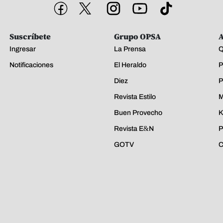
Suscríbete
Grupo OPSA
A
Ingresar
La Prensa
Q
Notificaciones
El Heraldo
P
Diez
P
Revista Estilo
M
Buen Provecho
K
Revista E&N
P
GOTV
C