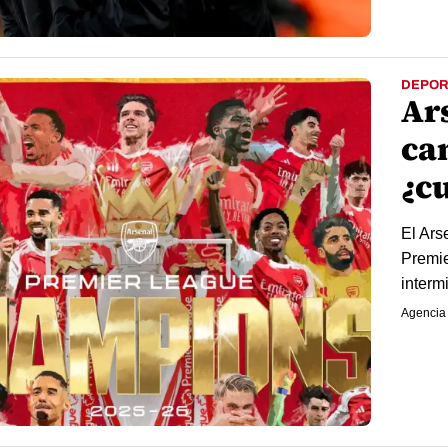
DEPOR
Ar
ca
¿c
El Ars
Premie
interm
Agencia