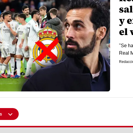
sa
y 
el 
"Se ha
Real Ma
Redacci
s