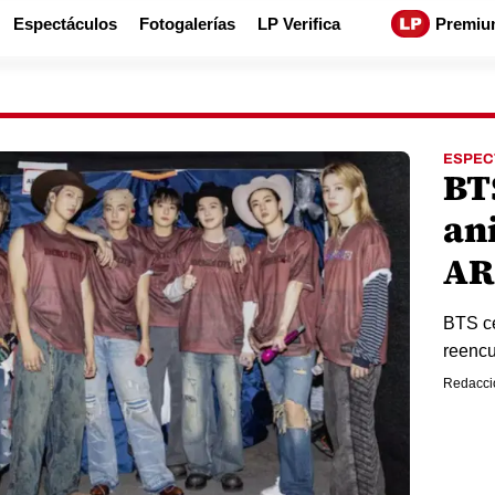
Espectáculos
Fotogalerías
LP Verifica
Premiu
ESPEC
BT
an
A
BTS ce
reencu
Redacci