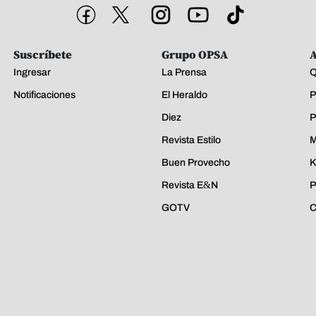
Suscríbete
Grupo OPSA
A
Ingresar
La Prensa
Q
Notificaciones
El Heraldo
P
Diez
P
Revista Estilo
M
Buen Provecho
K
Revista E&N
P
GOTV
C