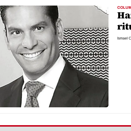
COLU
Haz
ri
Ismael C