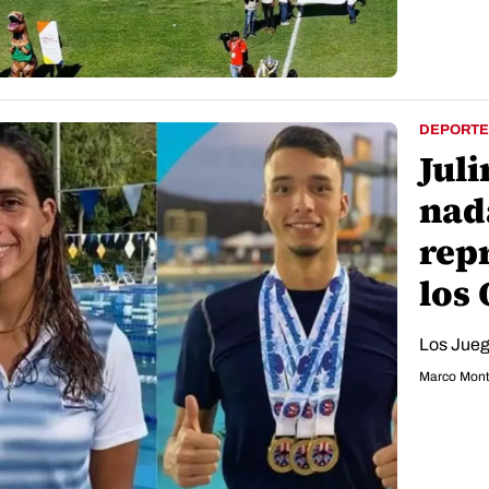
DEPORTE
Juli
nad
rep
los
Los Juego
Marco Mont