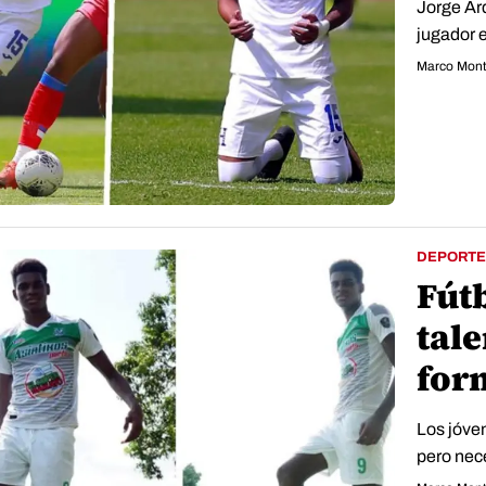
Jorge Ard
jugador e
Marco Mont
DEPORTE
Fút
tale
for
Los jóve
pero nec