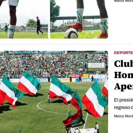
Marco Mont
DEPORTE
Club
Hon
Ape
El presid
regreso d
Marco Mont