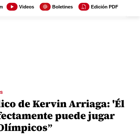
m
Videos
Boletines
Edición PDF
S
co de Kervin Arriaga: 'Él
fectamente puede jugar
 Olímpicos”