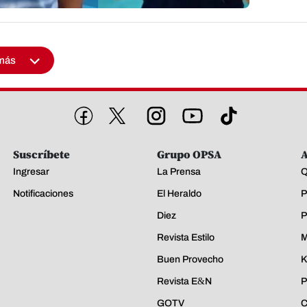
más
Suscríbete
Grupo OPSA
A
Ingresar
La Prensa
Q
Notificaciones
El Heraldo
P
Diez
P
Revista Estilo
M
Buen Provecho
K
Revista E&N
P
GOTV
C