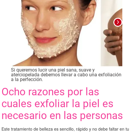
Si queremos lucir una piel sana, suave y
Foto
aterciopelada debemos llevar a cabo una exfoliación
a la perfección.
Ocho razones por las
cuales exfoliar la piel es
necesario en las personas
Este tratamiento de belleza es sencillo, rápido y no debe faltar en tu