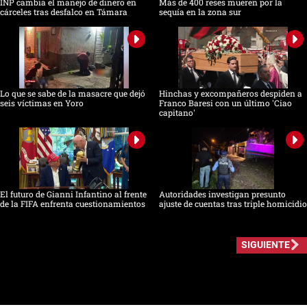
INP cambia el manejo de dinero en
Más de 400 reses mueren por la
cárceles tras desfalco en Támara
sequía en la zona sur
Lo que se sabe de la masacre que dejó
Hinchas y excompañeros despiden a
seis víctimas en Yoro
Franco Baresi con un último 'Ciao
capitano'
El futuro de Gianni Infantino al frente
Autoridades investigan presunto
de la FIFA enfrenta cuestionamientos
ajuste de cuentas tras triple homicidio
SIGUIENTE