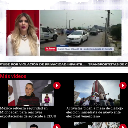
0
of
1
minute,
25
seconds
México refuerza seguridad en
Activistas piden a mesa de diálogo
Michoacán para reactivar
elección inmediata de nuevo ente
exportaciones de aguacate a EEUU
electoral venezolano