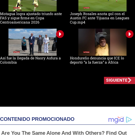
Motagua logra ajustado triunfo ante
Joseph Rosales anota gol con el
FAS y sigue firme en Copa
Austin FC ante Tijuana en Leagues
Centroamericana 2026
Cup.mp4
Así fue la llegada de Nasry Asfura a
Hondureño denuncia que ICE lo
Colombia
deportó “a la fuerza” a África
SIGUIENTE
CONTENIDO PROMOCIONADO
Are You The Same Alone And With Others? Find Out