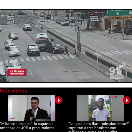
0
of
38
seconds
“Mírame a los ojos”: la supuesta
“Los paquetes iban rodeados de café”:
amenaza de JOH a procuradores
capturan a tres hombres con
millonaria suma en La Ceiba