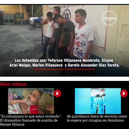
0
seconds
of
0
seconds
"Es inhumano lo que estoy viviendo".
46 quirófanos fuera de servicio; crece
El dramático llamado de auxilio de
la espera por cirugías en Honduras
Nasser Hilsaca