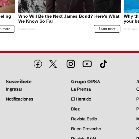
Suscríbete
Grupo OPSA
A
Ingresar
La Prensa
Q
Notificaciones
El Heraldo
P
Diez
P
Revista Estilo
M
Buen Provecho
K
Revista E&N
P