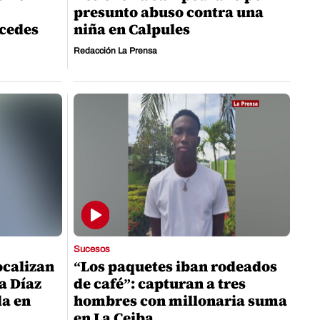
presunto abuso contra una
cedes
niña en Calpules
Redacción La Prensa
Sucesos
ocalizan
“Los paquetes iban rodeados
a Díaz
de café”: capturan a tres
da en
hombres con millonaria suma
en La Ceiba