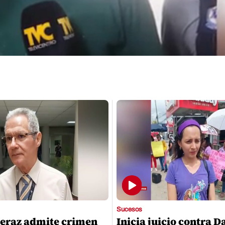
Sucesos
eraz admite crimen
Inicia juicio contra D