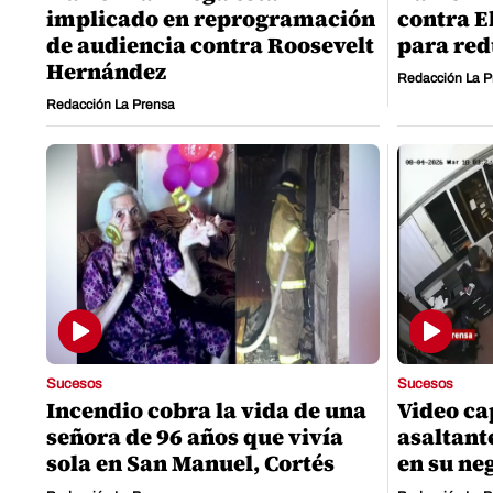
implicado en reprogramación
contra E
de audiencia contra Roosevelt
para red
Hernández
Redacción La P
Redacción La Prensa
Sucesos
Sucesos
Incendio cobra la vida de una
Video c
señora de 96 años que vivía
asaltant
sola en San Manuel, Cortés
en su ne