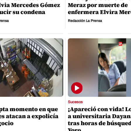
lvia Mercedes Gómez
Meraz por muerte de
ucir su condena
enfermera Elvira Mer
rensa
Redacción La Prensa
Sucesos
apta momento en que
¡Apareció con vida! L
es atacan a expolicía
a universitaria Dayan
gocio
tras horas de búsque
Yoro