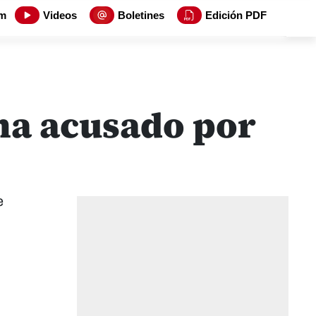
m
Videos
Boletines
Edición PDF
rma acusado por
e