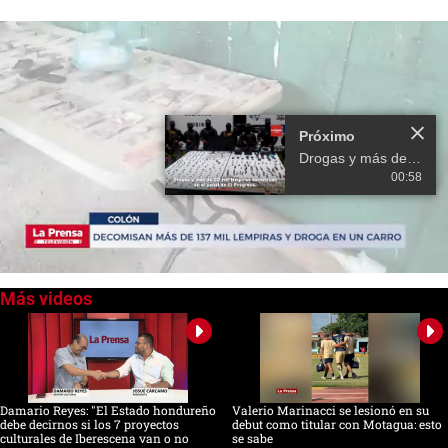
Próximo
Drogas y más de 22 mil lempiras decomisan en el penal de El Progreso
00:58
0
seconds
of
0
seconds
Damario Reyes: "El Estado hondureño
Valerio Marinacci se lesionó en su
debe decirnos si los 7 proyectos
debut como titular con Motagua: esto
culturales de Iberescena van o no
se sabe