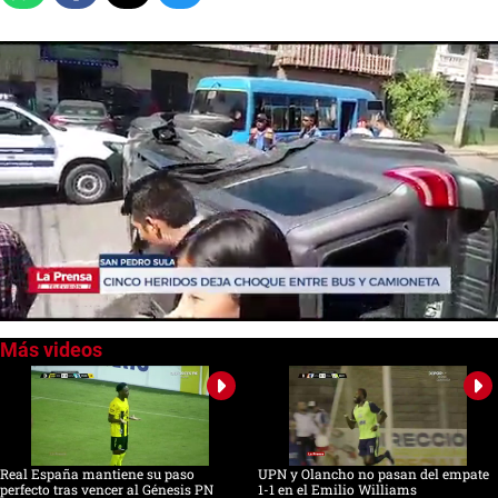
0
seconds
of
0
seconds
Real España mantiene su paso
UPN y Olancho no pasan del empate
perfecto tras vencer al Génesis PN
1-1 en el Emilio Williams