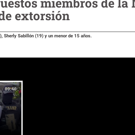
puestos miembros de la 
de extorsión
, Sherly Sabillón (19) y un menor de 15 años.
00:40