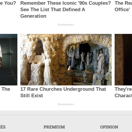
ce You?
Remember These Iconic '90s Couples?
The Rea
See The List That Defined A
Office'
Generation
Brainberries
s The
17 Rare Churches Underground That
They're
Still Exist
Charac
Brainberries
RÉS
PREMIUM
OPINION