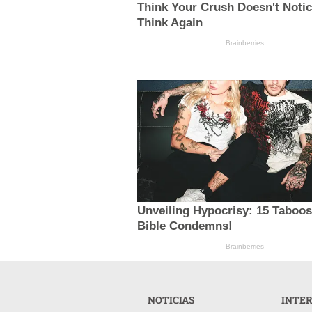
Think Your Crush Doesn't Noti
Think Again
Brainberries
Unveiling Hypocrisy: 15 Taboo
Bible Condemns!
Brainberries
NOTICIAS
INTE