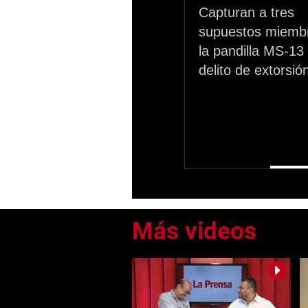
Capturan a tres
supuestos miemb
la pandilla MS-13
delito de extorsió
0
seconds
of
0
seconds
Volume
0%