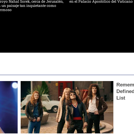
royo Nahal Sorek, cerca de Jerusalén,
en el Palacio Apostólico del Vaticano
 un paisaje tan inquietante como
ermoso
Rememb
Define
List