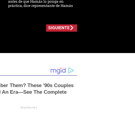
antes de que Hamás lo ponga en
práctica, dice representante de Hamás
SIGUIENTE
er Them? These '90s Couples
d An Era—See The Complete
Brainberries