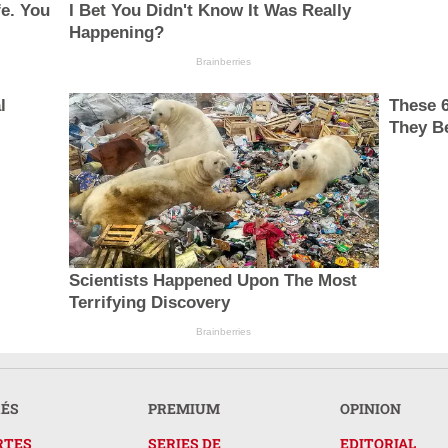
e. You
I Bet You Didn't Know It Was Really
Happening?
Brainberries
l
These 
They B
Scientists Happened Upon The Most
Terrifying Discovery
Brainberries
RÉS
PREMIUM
OPINION
RTES
SERIES DE
EDITORIAL