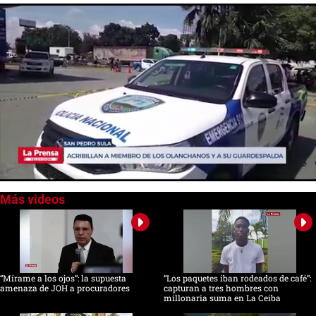
0
seconds
of
0
seconds
“Mírame a los ojos”: la supuesta
“Los paquetes iban rodeados de café”:
amenaza de JOH a procuradores
capturan a tres hombres con
millonaria suma en La Ceiba