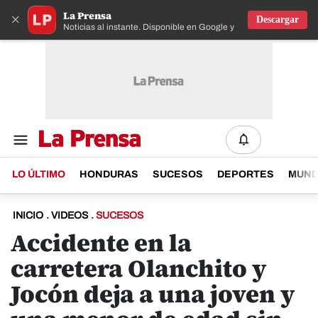
La Prensa
×
Descargar
Noticias al instante. Disponible en Google y IOS
LO ÚLTIMO
HONDURAS
SUCESOS
DEPORTES
MUN
INICIO
.
VIDEOS
.
SUCESOS
Accidente en la
carretera Olanchito y
Jocón deja a una joven y