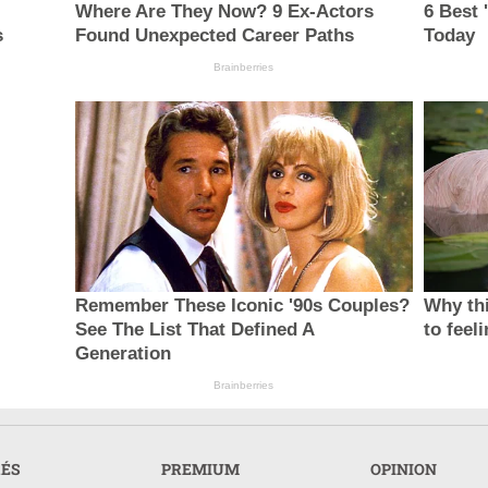
Where Are They Now? 9 Ex-Actors
6 Best 
s
Found Unexpected Career Paths
Today
Brainberries
Remember These Iconic '90s Couples?
Why thi
See The List That Defined A
to feel
Generation
Brainberries
RÉS
PREMIUM
OPINION