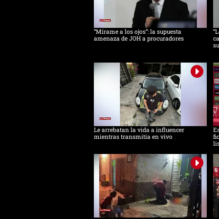
“Mírame a los ojos”: la supuesta
“L
amenaza de JOH a procuradores
ca
s
Le arrebatan la vida a influencer
Es
mientras transmitía en vivo
fi
li