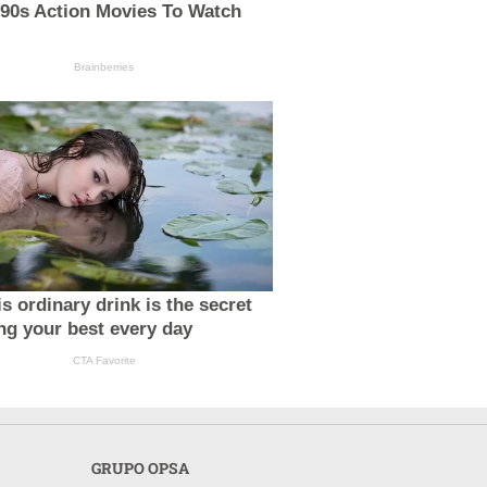
'90s Action Movies To Watch
Brainberries
s ordinary drink is the secret
ing your best every day
CTA Favorite
GRUPO OPSA