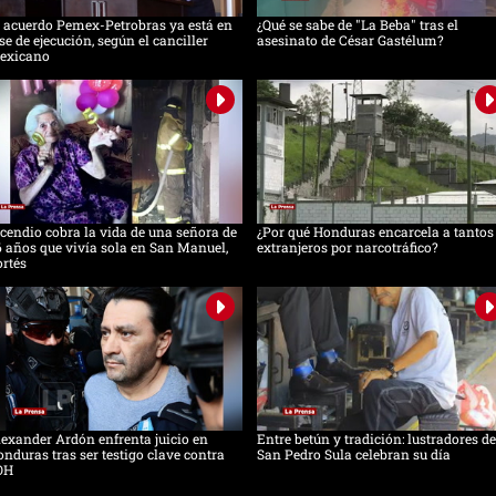
 acuerdo Pemex-Petrobras ya está en
¿Qué se sabe de "La Beba" tras el
se de ejecución, según el canciller
asesinato de César Gastélum?
exicano
cendio cobra la vida de una señora de
¿Por qué Honduras encarcela a tantos
 años que vivía sola en San Manuel,
extranjeros por narcotráfico?
rtés
exander Ardón enfrenta juicio en
Entre betún y tradición: lustradores de
nduras tras ser testigo clave contra
San Pedro Sula celebran su día
OH