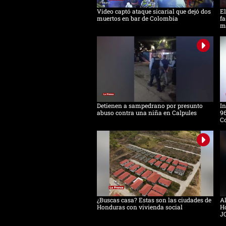
Video captó ataque sicarial que dejó dos
El
muertos en bar de Colombia
fa
m
Detienen a sampedrano por presunto
In
abuso contra una niña en Calpules
96
Co
¿Buscas casa? Estas son las ciudades de
Al
Honduras con vivienda social
Ho
J