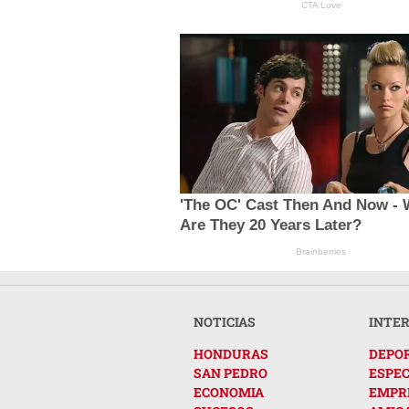
CTA Love
'The OC' Cast Then And Now -
Are They 20 Years Later?
Brainberries
NOTICIAS
INTE
HONDURAS
DEPO
SAN PEDRO
ESPE
ECONOMIA
EMPR