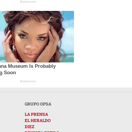
Brainberries
nna Museum Is Probably
g Soon
Brainberries
GRUPO OPSA
LA PRENSA
EL HERALDO
DIEZ