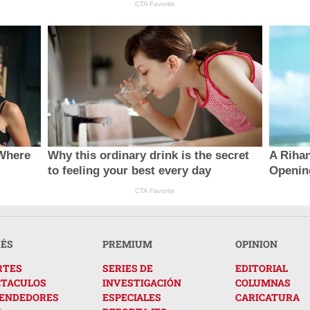
CTA Favorite
 Where
Why this ordinary drink is the secret
A Riha
to feeling your best every day
Openin
CTA Favorite
RÉS
PREMIUM
OPINION
RTES
SERIES DE
EDITORIAL
CTACULOS
INVESTIGACIÓN
COLUMNAS
ENDEDORES
ESPECIALES
CARICATURA