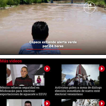
0
of
1
minute,
11
seconds
México refuerza seguridad en
Activistas piden a mesa de diálogo
Michoacán para reactivar
elección inmediata de nuevo ente
exportaciones de aguacate a EEUU
electoral venezolano