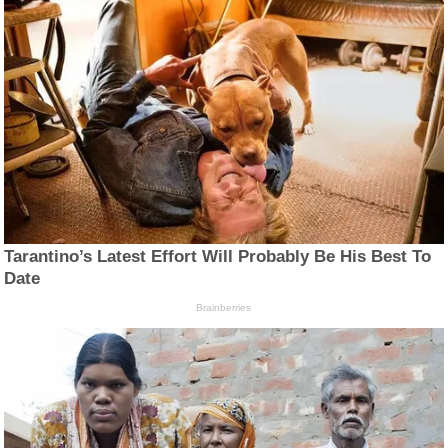
Tarantino’s Latest Effort Will Probably Be His Best To
Date
Brainberries