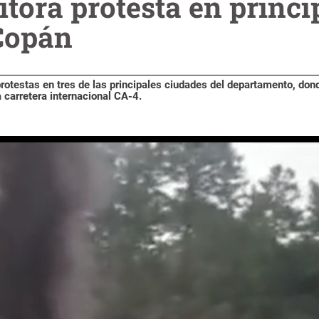
tora protesta en princi
Copán
otestas en tres de las principales ciudades del departamento, don
a carretera internacional CA-4.