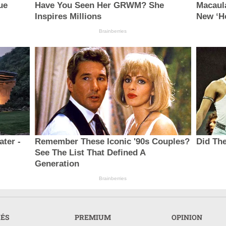
ue
Have You Seen Her GRWM? She
Macaul
Inspires Millions
New ‘H
Brainberries
ter -
Remember These Iconic '90s Couples?
Did The
See The List That Defined A
Generation
Brainberries
RÉS
PREMIUM
OPINION