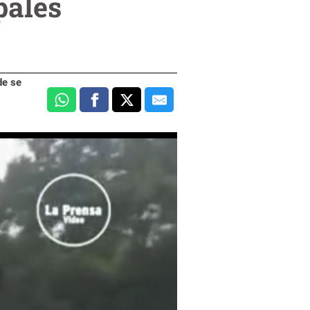
pales
de se