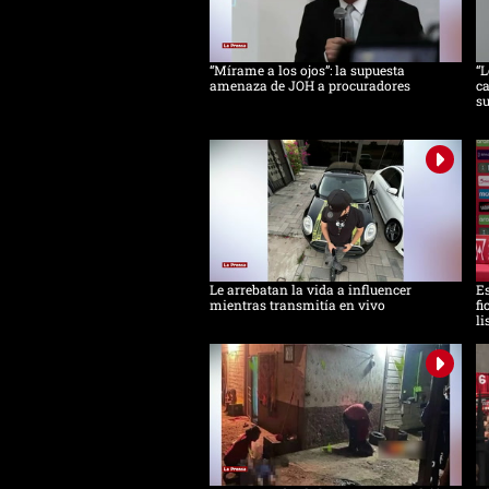
“Mírame a los ojos”: la supuesta
“L
amenaza de JOH a procuradores
ca
s
Le arrebatan la vida a influencer
Es
mientras transmitía en vivo
fi
li