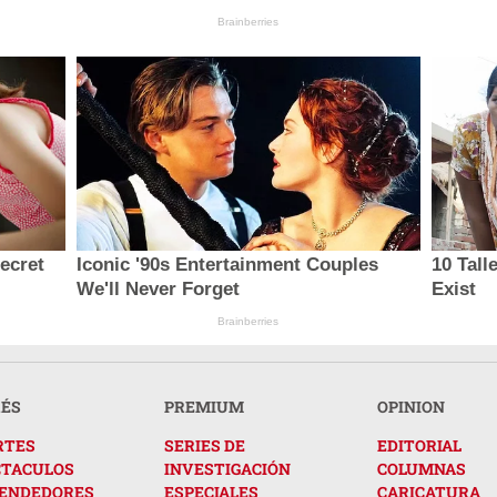
Brainberries
secret
Iconic '90s Entertainment Couples
10 Tal
We'll Never Forget
Exist
Brainberries
RÉS
PREMIUM
OPINION
RTES
SERIES DE
EDITORIAL
CTACULOS
INVESTIGACIÓN
COLUMNAS
ENDEDORES
ESPECIALES
CARICATURA