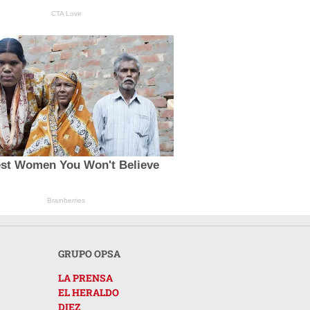
CTA Love
lest Women You Won't Believe
Brainberries
GRUPO OPSA
LA PRENSA
EL HERALDO
DIEZ