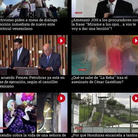
tivistas piden a mesa de diálogo
¿Amenazó JOH a los procuradores co
ección inmediata de nuevo ente
la frase: "Mírame a los ojos... a vos te
ectoral venezolano
voy a dar una lección"?
 acuerdo Pemex-Petrobras ya está en
¿Qué se sabe de "La Beba" tras el
se de ejecución, según el canciller
asesinato de César Gastélum?
exicano
cendio cobra la vida de una señora de
¿Por qué Honduras encarcela a tantos