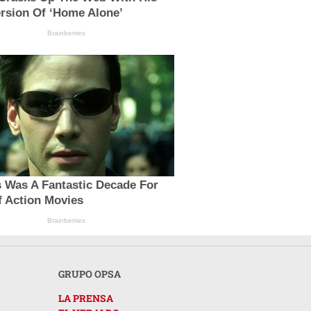
rsion Of ‘Home Alone’
Brainberries
 Was A Fantastic Decade For
f Action Movies
Brainberries
GRUPO OPSA
LA PRENSA