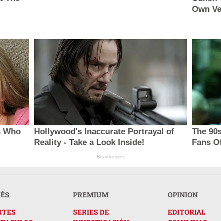
Own Ve
s Who
Hollywood's Inaccurate Portrayal of
The 90s
Reality - Take a Look Inside!
Fans O
Brainberries
RÉS
PREMIUM
OPINION
RTES
SERIES DE
EDITORIAL