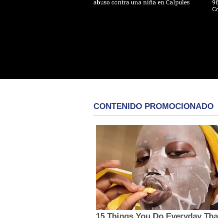
abuso contra una niña en Calpules
96
Co
CONTENIDO PROMOCIONADO
15 Things You Do Everyday Tha