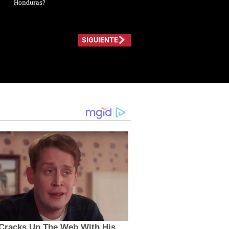
Honduras?
SIGUIENTE
 Cracks Up The Web With His