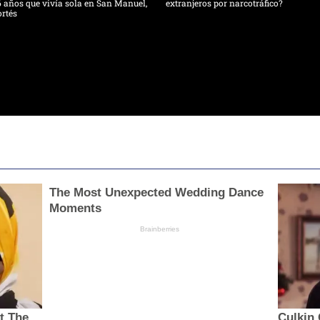
 años que vivía sola en San Manuel,
extranjeros por narcotráfico?
rtés
The Most Unexpected Wedding Dance
Moments
Brainberries
t The
Culkin