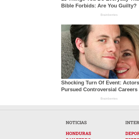
Bible Forbids: Are You Guilty?
Brainberries
Shocking Turn Of Event: Actor
Pursued Controversial Careers
Brainberries
NOTICIAS
INTE
HONDURAS
DEPO