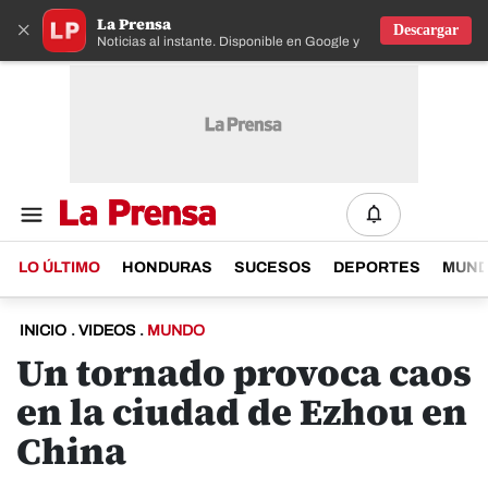
La Prensa
×
Descargar
Noticias al instante. Disponible en Google y IOS
LO ÚLTIMO
HONDURAS
SUCESOS
DEPORTES
MUN
INICIO
.
VIDEOS
.
MUNDO
Un tornado provoca caos
en la ciudad de Ezhou en
China