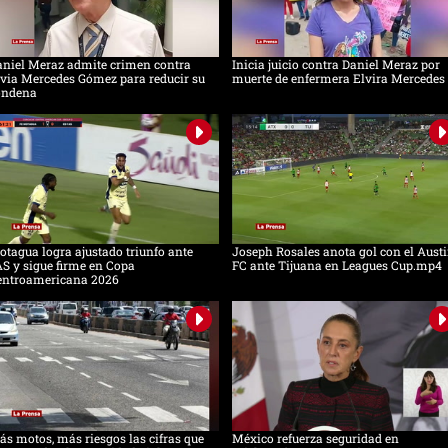
aniel Meraz admite crimen contra
Inicia juicio contra Daniel Meraz por
via Mercedes Gómez para reducir su
muerte de enfermera Elvira Mercedes
ondena
tagua logra ajustado triunfo ante
Joseph Rosales anota gol con el Aust
S y sigue firme en Copa
FC ante Tijuana en Leagues Cup.mp4
entroamericana 2026
s motos, más riesgos las cifras que
México refuerza seguridad en