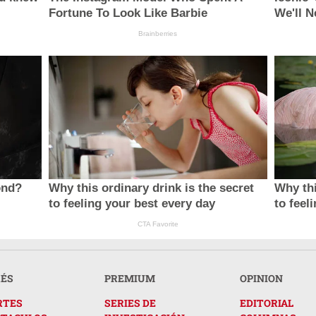
Fortune To Look Like Barbie
We'll N
Brainberries
ond?
Why this ordinary drink is the secret
Why thi
to feeling your best every day
to feel
CTA Favorite
RÉS
PREMIUM
OPINION
RTES
SERIES DE
EDITORIAL