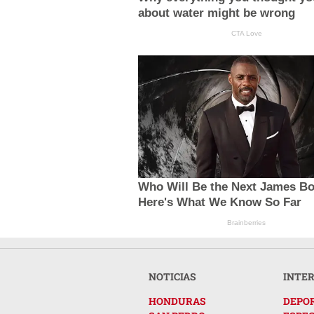
about water might be wrong
CTA Love
Who Will Be the Next James B
Here's What We Know So Far
Brainberries
NOTICIAS
INTE
HONDURAS
DEPO