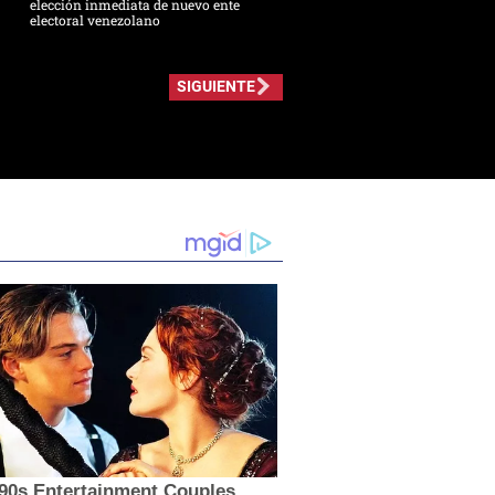
elección inmediata de nuevo ente
electoral venezolano
SIGUIENTE
'90s Entertainment Couples