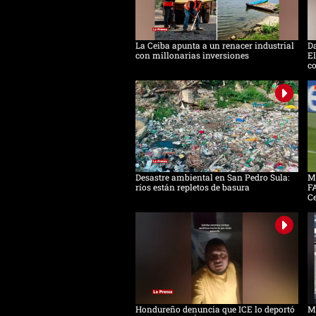
La Ceiba apunta a un renacer industrial
D
con millonarias inversiones
El
c
Desastre ambiental en San Pedro Sula:
Mo
ríos están repletos de basura
FA
C
Hondureño denuncia que ICE lo deportó
Má