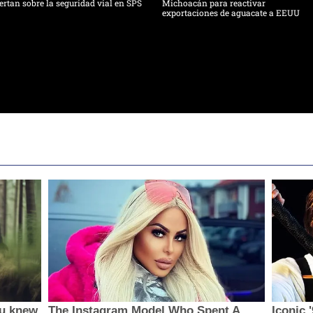
ertan sobre la seguridad vial en SPS
Michoacán para reactivar
exportaciones de aguacate a EEUU
ou knew
The Instagram Model Who Spent A
Iconic 