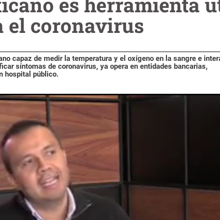
cano es herramienta út
a el coronavirus
o capaz de medir la temperatura y el oxígeno en la sangre e inter
ficar síntomas de coronavirus, ya opera en entidades bancarias,
 hospital público.