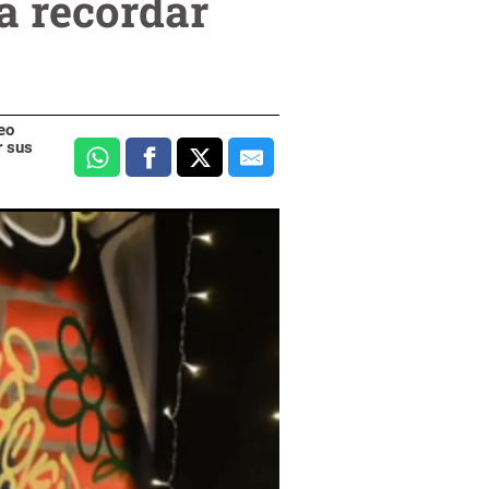
a recordar
eo
r sus