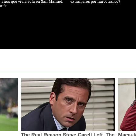
 años que vivía sola en San Manuel,
extranjeros por narcotráfico?
rtés
The Real Reason Steve Carell Left 'The
Macaul