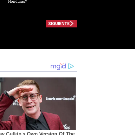
Honduras?
SIGUIENTE
ay Culkin's Own Version Of The