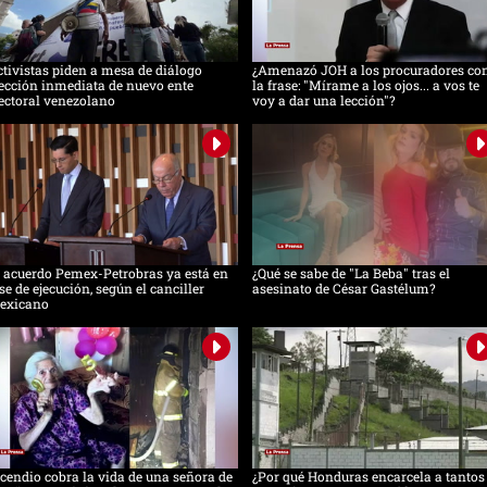
tivistas piden a mesa de diálogo
¿Amenazó JOH a los procuradores co
ección inmediata de nuevo ente
la frase: "Mírame a los ojos... a vos te
ectoral venezolano
voy a dar una lección"?
 acuerdo Pemex-Petrobras ya está en
¿Qué se sabe de "La Beba" tras el
se de ejecución, según el canciller
asesinato de César Gastélum?
exicano
cendio cobra la vida de una señora de
¿Por qué Honduras encarcela a tantos