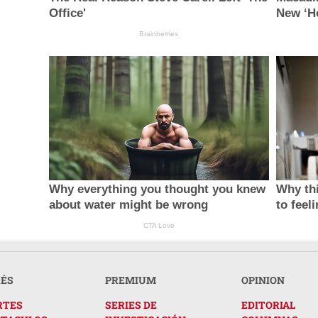
Office'
New ‘H
Brainberries
Why everything you thought you knew
Why thi
about water might be wrong
to feel
CTA Love
RÉS
PREMIUM
OPINION
RTES
SERIES DE
EDITORIAL