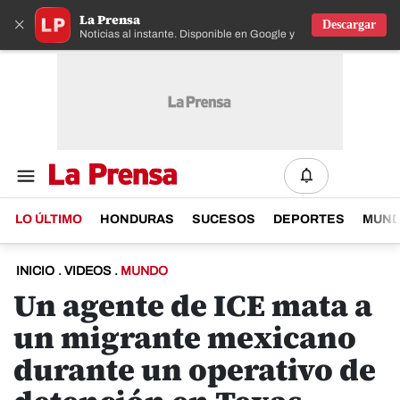
La Prensa
×
Descargar
Noticias al instante. Disponible en Google y IOS
LO ÚLTIMO
HONDURAS
SUCESOS
DEPORTES
MUN
INICIO
.
VIDEOS
.
MUNDO
Un agente de ICE mata a
un migrante mexicano
durante un operativo de