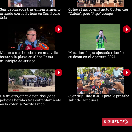
Seis capturados tras enfrentamiento
Golpe al narco en Puerto Cortés: cae
armado con la Policía en San Pedro
“Caleta”, pero “Pipe” escapa
Sula
Matan a tres hombres en una villa
Marathón logra ajustado triunfo en
feente a la playa en aldea Roma
su debut en el Apertura 2026
municipio de Jutiapa
Un muerto, cinco detenidos y dos
Juez deja libre a JOH pero le prohíbe
policías heridos tras enfrentamiento
salir de Honduras
en la colonia Cerrito Lindo
SIGUIENTE