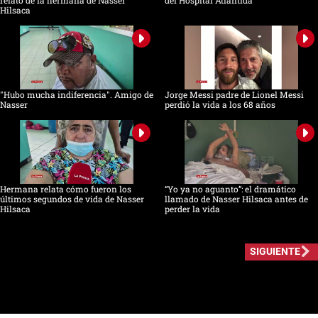
relato de la hermana de Nasser
del Hospital Atlántida
Hilsaca
"Hubo mucha indiferencia". Amigo de
Jorge Messi padre de Lionel Messi
Nasser
perdió la vida a los 68 años
Hermana relata cómo fueron los
“Yo ya no aguanto”: el dramático
últimos segundos de vida de Nasser
llamado de Nasser Hilsaca antes de
Hilsaca
perder la vida
SIGUIENTE