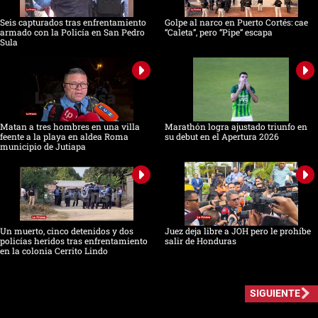
Seis capturados tras enfrentamiento
Golpe al narco en Puerto Cortés: cae
armado con la Policía en San Pedro
“Caleta”, pero “Pipe” escapa
Sula
Matan a tres hombres en una villa
Marathón logra ajustado triunfo en
feente a la playa en aldea Roma
su debut en el Apertura 2026
municipio de Jutiapa
Un muerto, cinco detenidos y dos
Juez deja libre a JOH pero le prohíbe
policías heridos tras enfrentamiento
salir de Honduras
en la colonia Cerrito Lindo
SIGUIENTE