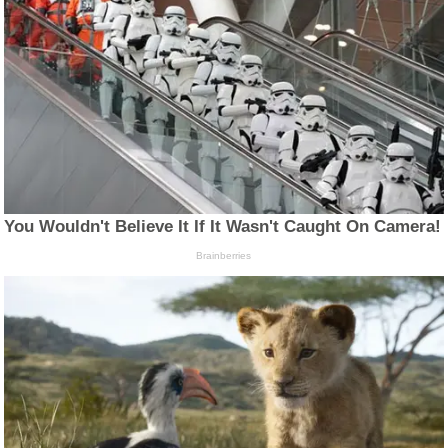
You Wouldn't Believe It If It Wasn't Caught On Camera!
Brainberries