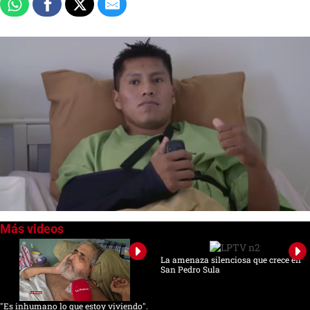
0
of
1
minute,
La amenaza silenciosa que crece en
22
San Pedro Sula
seconds
"Es inhumano lo que estoy viviendo".