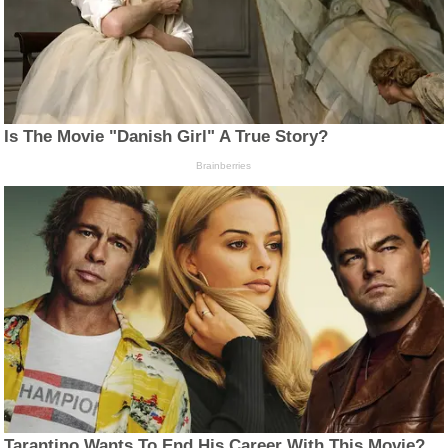
Is The Movie "Danish Girl" A True Story?
Brainberries
Tarantino Wants To End His Career With This Movie?