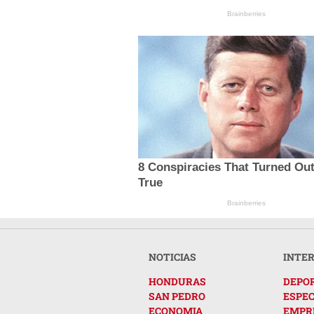
Brainberries
8 Conspiracies That Turned Ou
True
Brainberries
NOTICIAS
INTE
HONDURAS
DEPO
SAN PEDRO
ESPE
ECONOMIA
EMPR