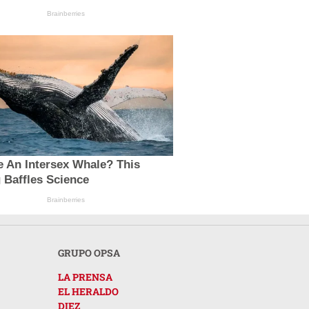
Brainberries
e An Intersex Whale? This
 Baffles Science
Brainberries
GRUPO OPSA
LA PRENSA
EL HERALDO
DIEZ