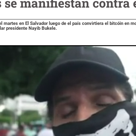
se manifiestan contra e
 martes en El Salvador luego de el país convirtiera el bitcóin en 
lar presidente Nayib Bukele.