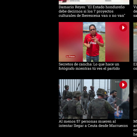
Damario Reyes: "El Estado hondureño
Va
debe decirnos si los 7 proyectos
de
culturales de Iberescena van o no van"
s
Secretos de cancha: Lo que hace un
E
fotógrafo mientras tú ves el partido
co
Al menos 57 personas mueren al
Mi
intentar llegar a Ceuta desde Marruecos
ar
en
h