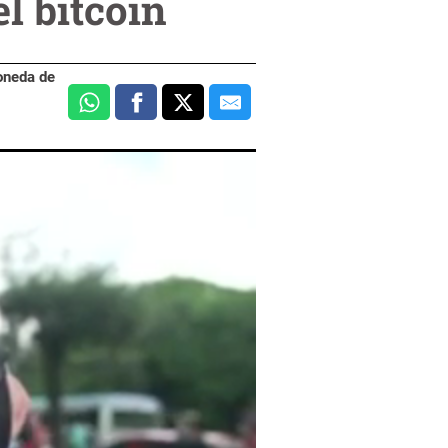
l bitcóin
moneda de