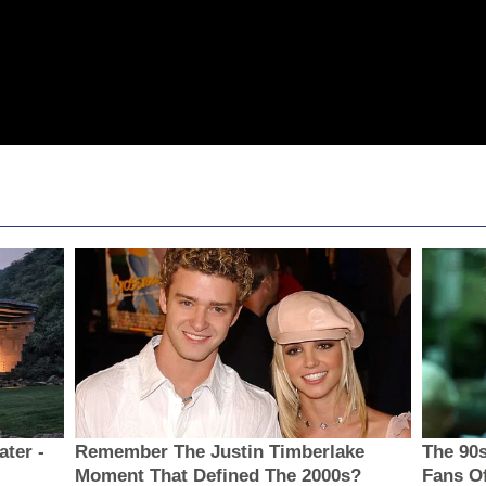
ter -
Remember The Justin Timberlake
The 90s
Moment That Defined The 2000s?
Fans O