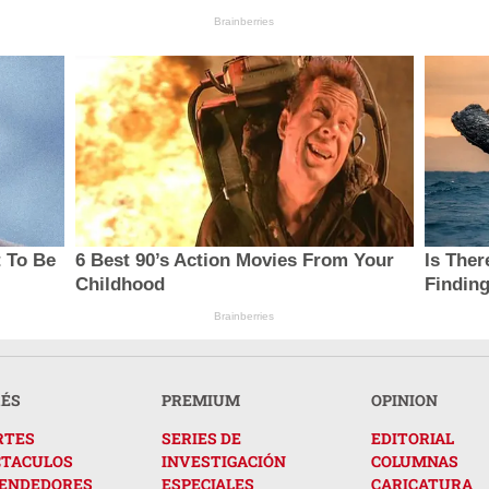
Brainberries
t To Be
6 Best 90’s Action Movies From Your
Is Ther
Childhood
Finding
Brainberries
RÉS
PREMIUM
OPINION
RTES
SERIES DE
EDITORIAL
CTACULOS
INVESTIGACIÓN
COLUMNAS
ENDEDORES
ESPECIALES
CARICATURA