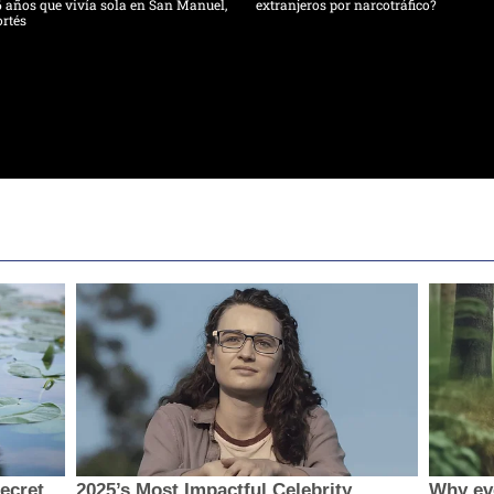
 años que vivía sola en San Manuel,
extranjeros por narcotráfico?
rtés
secret
2025’s Most Impactful Celebrity
Why ev