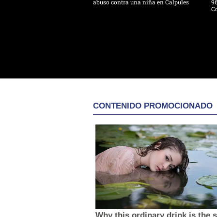
abuso contra una niña en Calpules
96
Co
CONTENIDO PROMOCIONADO
Why this ordinary drink is the 