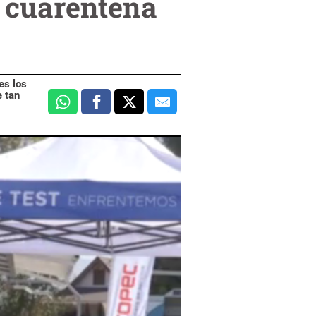
n cuarentena
es los
e tan