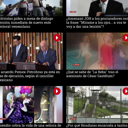
tivistas piden a mesa de diálogo
¿Amenazó JOH a los procuradores co
ección inmediata de nuevo ente
la frase: "Mírame a los ojos... a vos te
ectoral venezolano
voy a dar una lección"?
 acuerdo Pemex-Petrobras ya está en
¿Qué se sabe de "La Beba" tras el
se de ejecución, según el canciller
asesinato de César Gastélum?
exicano
cendio cobra la vida de una señora de
¿Por qué Honduras encarcela a tantos