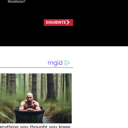
Honduras?
SIGUIENTE
erything you thought you knew