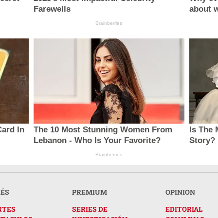
Farewells
about 
Brainberries
ard In
The 10 Most Stunning Women From
Is The 
Lebanon - Who Is Your Favorite?
Story?
Brainberries
RÉS
PREMIUM
OPINION
RTES
SERIES DE
EDITORIAL