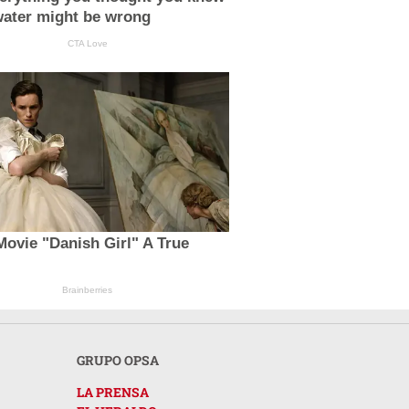
water might be wrong
CTA Love
Movie "Danish Girl" A True
Brainberries
GRUPO OPSA
LA PRENSA