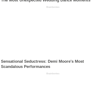
The Most Unexpected Wedding Dance Moments
Brainberries
Sensational Seductress: Demi Moore's Most
Scandalous Performances
Brainberries