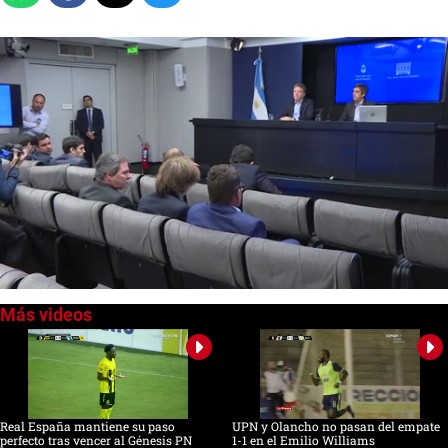
0
of
1
minute,
25
seconds
Real España mantiene su paso
UPN y Olancho no pasan del empate
perfecto tras vencer al Génesis PN
1-1 en el Emilio Williams