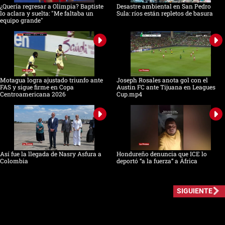
¿Quería regresar a Olimpia? Baptiste
Desastre ambiental en San Pedro
lo aclara y suelta: "Me faltaba un
Sula: ríos están repletos de basura
equipo grande"
Motagua logra ajustado triunfo ante
Joseph Rosales anota gol con el
FAS y sigue firme en Copa
Austin FC ante Tijuana en Leagues
Centroamericana 2026
Cup.mp4
Así fue la llegada de Nasry Asfura a
Hondureño denuncia que ICE lo
Colombia
deportó “a la fuerza” a África
SIGUIENTE