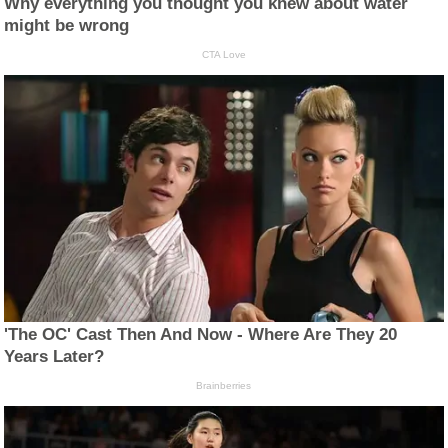
Why everything you thought you knew about water
might be wrong
CTA Love
'The OC' Cast Then And Now - Where Are They 20
Years Later?
Brainberries