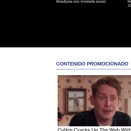
Honduras con vivienda social
Ho
J
CONTENIDO PROMOCIONADO
Culkin Cracks Up The Web With