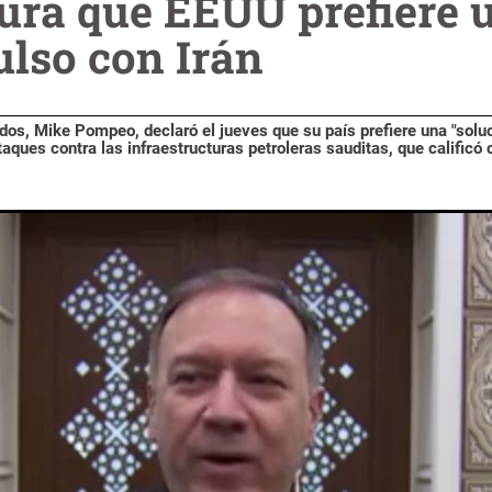
ra que EEUU prefiere u
pulso con Irán
dos, Mike Pompeo, declaró el jueves que su país prefiere una "solu
ataques contra las infraestructuras petroleras sauditas, que calificó