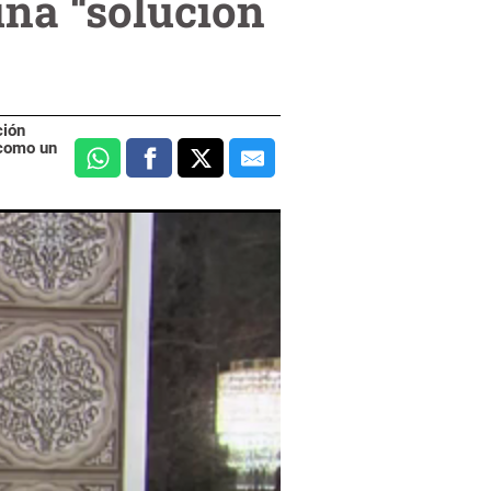
na “solución
ción
 como un