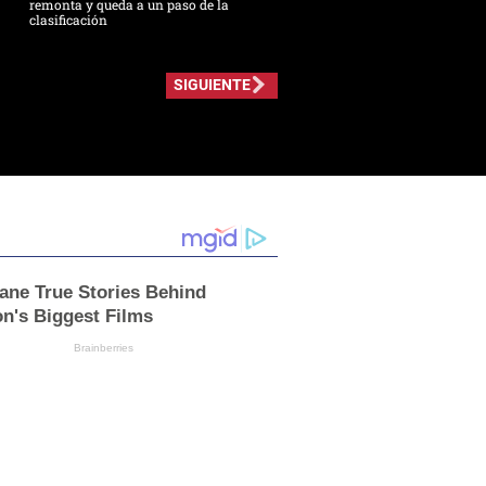
remonta y queda a un paso de la
clasificación
SIGUIENTE
ane True Stories Behind
n's Biggest Films
Brainberries