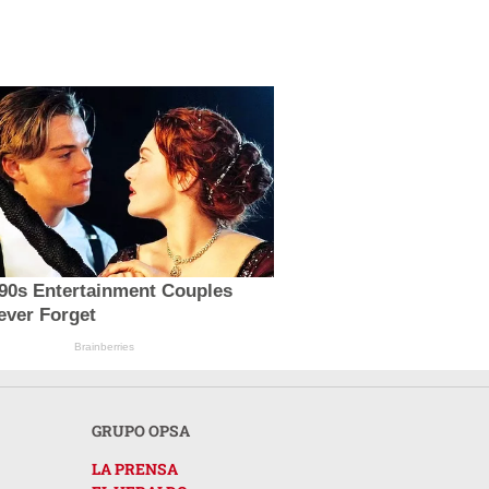
'90s Entertainment Couples
ever Forget
Brainberries
GRUPO OPSA
LA PRENSA