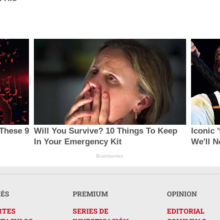
These 9
Will You Survive? 10 Things To Keep
Iconic 
In Your Emergency Kit
We'll N
Brainberries
RÉS
PREMIUM
OPINION
RTES
SERIES DE
EDITORIAL