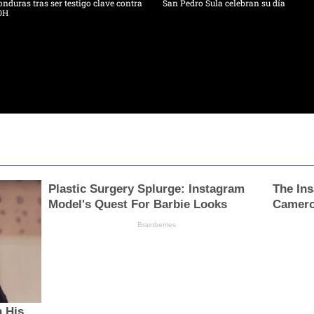
nduras tras ser testigo clave contra
San Pedro Sula celebran su día
OH
Plastic Surgery Splurge: Instagram
The Ins
Model's Quest For Barbie Looks
Camero
Brainberries
 His