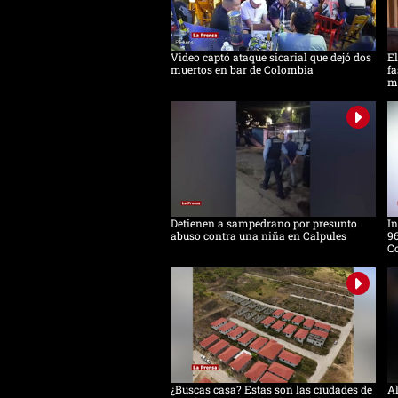
Video captó ataque sicarial que dejó dos
El
muertos en bar de Colombia
fa
m
Detienen a sampedrano por presunto
In
abuso contra una niña en Calpules
96
Co
¿Buscas casa? Estas son las ciudades de
Al